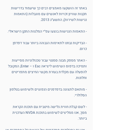
באתר זה הושקעו מאמצים רבים כך שיעמוד בדרישות
תקנות שוויון זכויות לאנשים עם מוגבלות (התאמות
נגישות לשירות), התשע״ג 2013.
- התאמות הנגישות בוצעו עפ״י המלצות התקן הישראלי.
- הבדיקות נבחנו לתאימות הגבוהה ביותר עבור דפדפן
כרום.
- האתר מספק מבנה סמנטי עבור טכנולוגיות מסייעות
ותמיכה בדפוס השימוש ליציאה Esc ו – Enter, המקובל
להפעלה עם מקלדת בעזרת מקשי החיצים מתפריטים
וחלונות.
- מותאם לתצוגה בדפדפנים הנפוצים ולשימוש בטלפון
הסלולרי.
- לשם קבלת חווית גלישה מיטבית עם תוכנת הקראת
מסך, אנו ממליצים לשימוש בתוכנת NVDA העדכנית
ביותר.