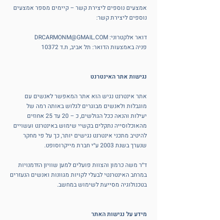
אמצעים נוספים ליצירת קשר – קיימים מספר אמצעים
נוספים ליצירת קשר:
דואר אלקטרוני: DRCARMONM@GMAIL.COM
פניה באמצעות הדואר: תל אביב, ת.ד 10372
נגישות אתר האינטרנט
אתר אינטרנט נגיש הוא אתר המאפשר לאנשים עם
מוגבלות ולאנשים מבוגרים לגלוש באותה רמה של
יעילות והנאה ככל הגולשים, כ – 20 עד 25 אחוזים
מהאוכלוסייה נתקלים בקשיי שימוש באינטרנט ועשויים
להיטיב מתכני אינטרנט נגישים יותר, כך על פי מחקר
שנערך בשנת 2003 ע״י חברת מייקרוסופט.
ד״ר משה כרמון והצוות פועלים למען שוויון הזדמנויות
במרחב האינטרנטי לבעלי לקויות מגוונות ואנשים הנעזרים
בטכנולוגיה מסייעת לשימוש במחשב.
מידע על נגישות האתר