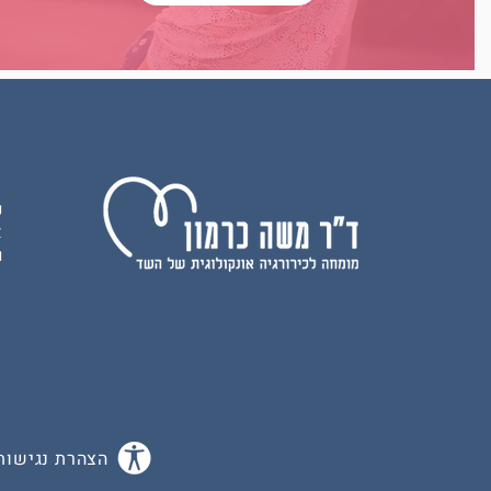
נ
א
ו
הצהרת נגישות