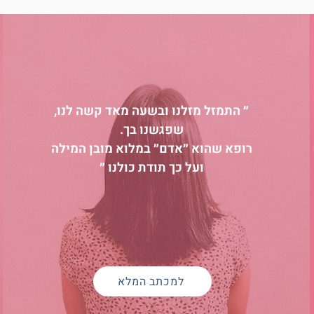
״ התמזל מזלנו ובשעה מאד קשה לנו,
שפגשנו בך.
רופא שהוא ״אדם״ במלוא מובן המילה
ועל כך תודת כולנו ״
למכתב המלא