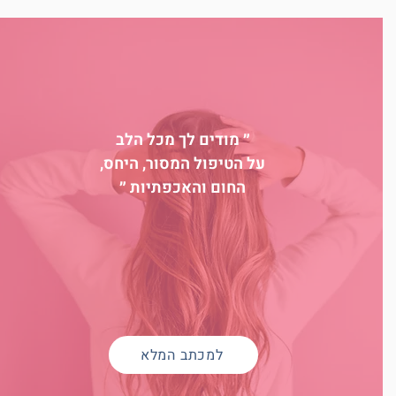
״ מודים לך מכל הלב
על הטיפול המסור, היחס,
החום והאכפתיות ״
למכתב המלא